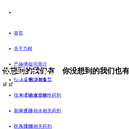
首页
关于力精
产品中心
ꄷ
公司简介
产品中心●
你想到的我们有，你没想到的我们也
Products
技术服务
ꄷ
ꄷ
展望与责任
污水絮凝剂
넳
넲
技术论坛
ꄷ
ꄷ
企业文化
污水功能性药剂
新闻资讯
ꄷ
冷却水相关药剂
联系我们
ꄷ
膜相关药剂