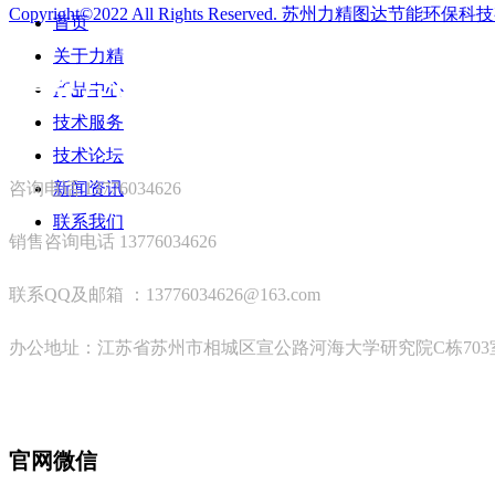
Copyright©2022 All Rights Reserved.
苏州力精图达节能环保科技
首页
关于力精
联系方式
产品中心
技术服务
—
技术论坛
咨询电话 13776034626
新闻资讯
联系我们
销售咨询电话 13776034626
联系QQ及邮箱 ：13776034626@163.com
办公地址：江苏省苏州市相城区宣公路河海大学研究院C栋703
官网微信