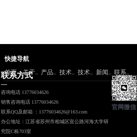
快捷导航
首页
关于力精
产品中心
技术服务
技术论坛
新闻资讯
联系我们
联系方式
—
咨询电话 13776034626
销售咨询电话 13776034626
官网微信
联系QQ及邮箱 ：13776034626@163.com
办公地址：江苏省苏州市相城区宣公路河海大学研
究院C栋703室