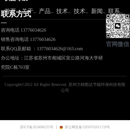
首页
关于力精
产品中心
技术服务
技术论坛
新闻资讯
联系我们
联系方式
—
咨询电话 13776034626
销售咨询电话 13776034626
官网微信
联系QQ及邮箱 ：13776034626@163.com
办公地址：江苏省苏州市相城区宣公路河海大学研
究院C栋703室
Copyright©2022 All Rights Reserved.
苏州力精图达节能环保科技有限
公司
苏ICP备2024096235号
苏公网安备32050702011728号