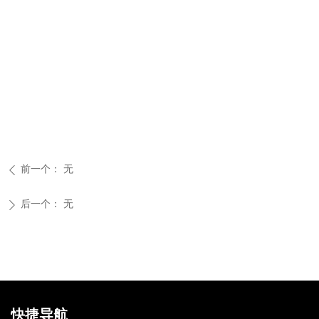
前一个：
无
ꄴ
后一个：
无
ꄲ
快捷导航