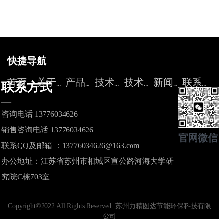
快捷导航
首页
关于力精
产品中心
技术服务
技术论坛
新闻资讯
联系我们
联系方式
—
咨询电话 13776034626
销售咨询电话 13776034626
官网微信
联系QQ及邮箱 ：13776034626@163.com
办公地址：江苏省苏州市相城区宣公路河海大学研
究院C栋703室
Copyright©2022 All Rights Reserved.
苏州力精图达节能环保科技有限
公司