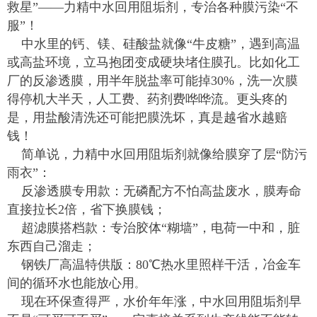
救星”——力精中水回用阻垢剂，专治各种膜污染“不
服”！
中水里的钙、镁、硅酸盐就像“牛皮糖”，遇到高温
或高盐环境，立马抱团变成硬块堵住膜孔。比如化工
厂的反渗透膜，用半年脱盐率可能掉30%，洗一次膜
得停机大半天，人工费、药剂费哗哗流。更头疼的
是，用盐酸清洗还可能把膜洗坏，真是越省水越赔
钱！
简单说，力精中水回用阻垢剂就像给膜穿了层“防污
雨衣”：
反渗透膜专用款：无磷配方不怕高盐废水，膜寿命
直接拉长2倍，省下换膜钱；
超滤膜搭档款：专治胶体“糊墙”，电荷一中和，脏
东西自己溜走；
钢铁厂高温特供版：80℃热水里照样干活，冶金车
间的循环水也能放心用
。
现在环保查得严，水价年年涨，中水回用阻垢剂早