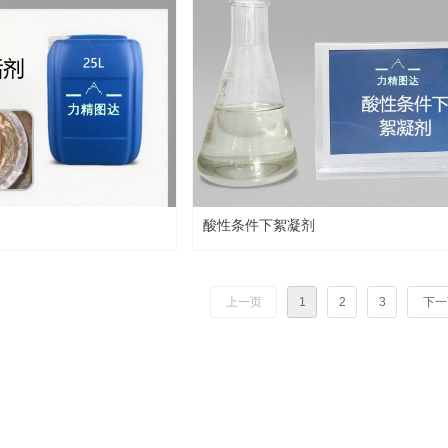
酸性条件下絮凝剂
上一页
1
2
3
下一