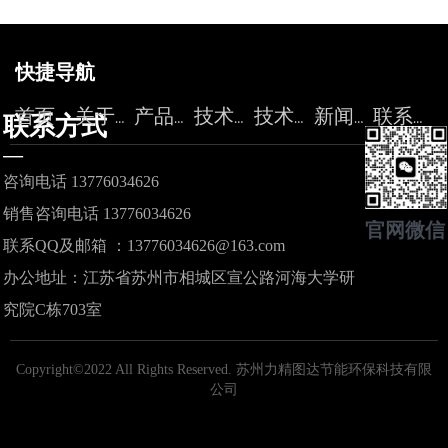
快捷导航
首页
关于力精
产品中心
技术服务
技术论坛
新闻资讯
联系我们
联系方式
—
咨询电话 13776034626
销售咨询电话 13776034626
官网微信
联系QQ及邮箱 ：13776034626@163.com
办公地址：江苏省苏州市相城区宣公路河海大学研
究院C栋703室
Copyright©2022 All Rights Reserved.
苏州力精图达节能环保科技有限
公司